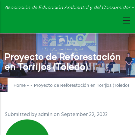
Skip
Asociación de Educación Ambiental y del Consumidor - 
to
main
content
Proyecto de Reforestación
en Torrijos (Toledo)
Home
-
-
Proyecto de Reforestación en Torrijos (Toledo)
Submitted by
admin
on September 22, 2023