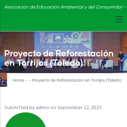
Skip
Asociación de Educación Ambiental y del Consumidor - 
to
main
content
Proyecto de Reforestación
en Torrijos (Toledo)
Home
-
-
Proyecto de Reforestación en Torrijos (Toledo)
Submitted by
admin
on September 22, 2023