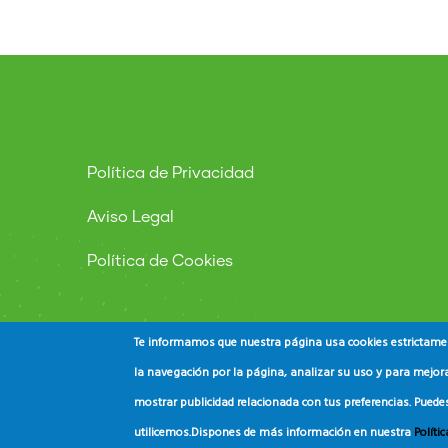
Política de Privacidad
Aviso Legal
Política de Cookies
Te informamos que nuestra página usa cookies estrictament
la navegación por la página, analizar su uso y para mejora
mostrar publicidad relacionada con tus preferencias. Puede
© Copyright
ADEAC
2023. All Rights Reserved.
utilicemos.
Dispones de más información en nuestra
Políti