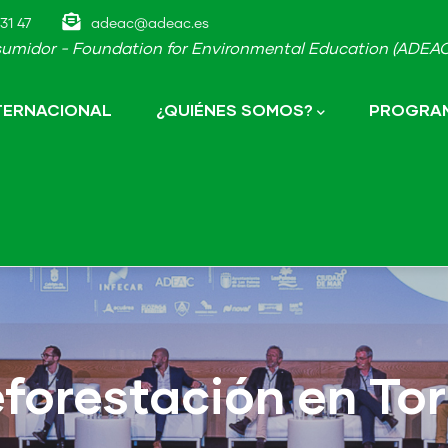
31 47
adeac@adeac.es
umidor - Foundation for Environmental Education (ADEAC-
NTERNACIONAL
¿QUIÉNES SOMOS?
PROGRAM
forestación en Torr