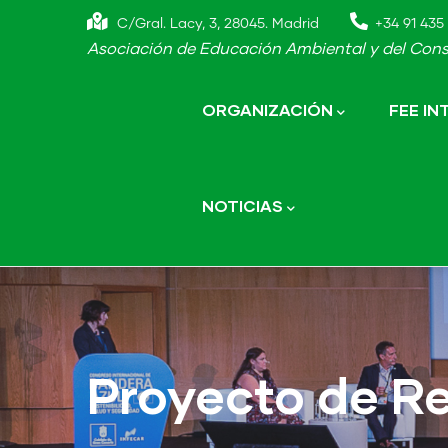
Skip
C/Gral. Lacy, 3, 28045. Madrid
+34 91 435 
to
Asociación de Educación Ambiental y del Cons
main
Main
navigation
content
ORGANIZACIÓN
FEE I
NOTICIAS
Proyecto de Re