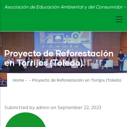
Skip
Asociación de Educación Ambiental y del Consumidor - 
to
main
content
Proyecto de Reforestación
en Torrijos (Toledo)
Home
-
-
Proyecto de Reforestación en Torrijos (Toledo)
Submitted by
admin
on September 22, 2023