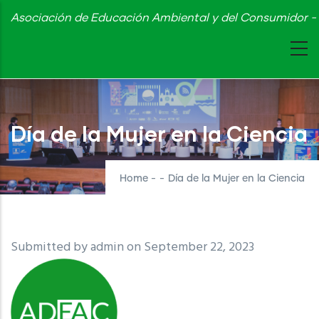
Skip
Asociación de Educación Ambiental y del Consumidor - 
to
main
content
Día de la Mujer en la Ciencia
Home
-
-
Día de la Mujer en la Ciencia
Submitted by
admin
on September 22, 2023