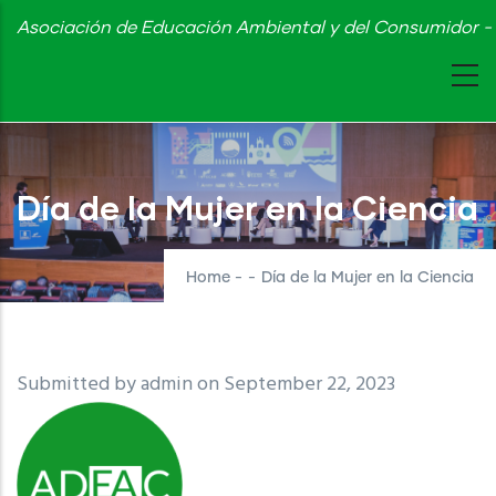
Skip
Asociación de Educación Ambiental y del Consumidor - 
to
main
content
Día de la Mujer en la Ciencia
Home
-
-
Día de la Mujer en la Ciencia
Submitted by
admin
on September 22, 2023