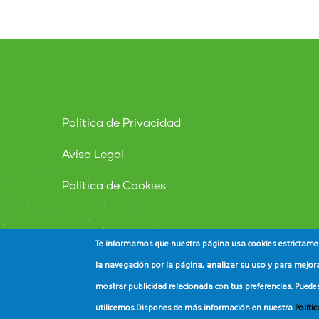
Política de Privacidad
Aviso Legal
Política de Cookies
Te informamos que nuestra página usa cookies estrictament
la navegación por la página, analizar su uso y para mejora
mostrar publicidad relacionada con tus preferencias. Puede
© Copyright
ADEAC
2023. All Rights Reserved.
utilicemos.
Dispones de más información en nuestra
Políti