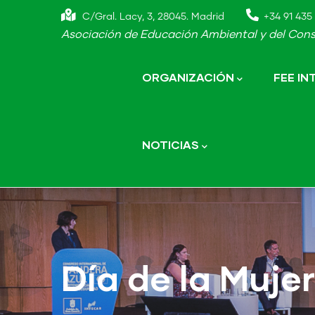
Skip
C/Gral. Lacy, 3, 28045. Madrid
+34 91 435 
to
Asociación de Educación Ambiental y del Cons
main
Main
navigation
content
ORGANIZACIÓN
FEE I
NOTICIAS
Día de la Mujer