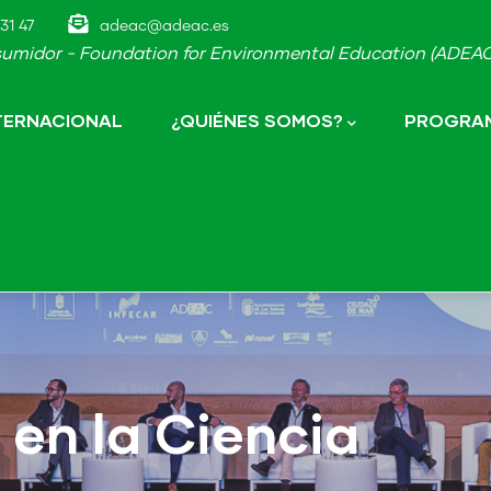
31 47
adeac@adeac.es
umidor - Foundation for Environmental Education (ADEAC-
NTERNACIONAL
¿QUIÉNES SOMOS?
PROGRAM
 en la Ciencia