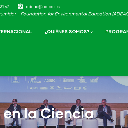
31 47
adeac@adeac.es
umidor - Foundation for Environmental Education (ADEAC-
NTERNACIONAL
¿QUIÉNES SOMOS?
PROGRAM
 en la Ciencia