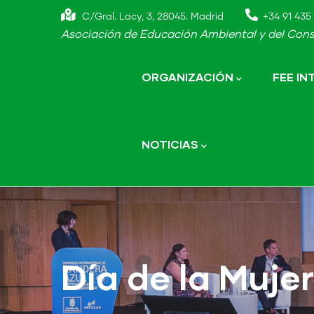
Skip
C/Gral. Lacy, 3, 28045. Madrid
+34 91 435 
to
Asociación de Educación Ambiental y del Cons
main
Main
navigation
content
ORGANIZACIÓN
FEE I
NOTICIAS
Día de la Mujer