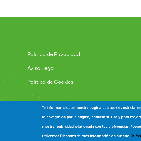
Política de Privacidad
Aviso Legal
Política de Cookies
Te informamos que nuestra página usa cookies estrictament
la navegación por la página, analizar su uso y para mejora
mostrar publicidad relacionada con tus preferencias. Puede
© Copyright
ADEAC
2023. All Rights Reserved.
utilicemos.
Dispones de más información en nuestra
Políti