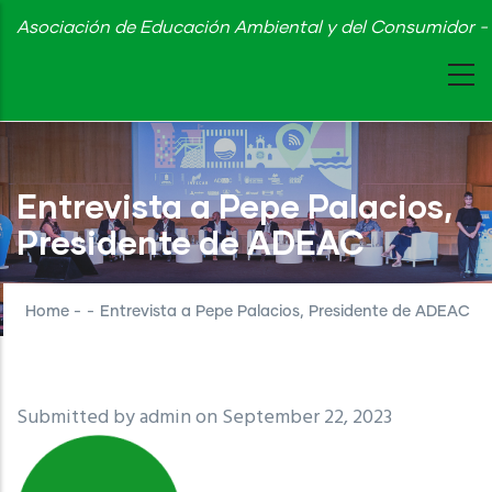
Skip
Asociación de Educación Ambiental y del Consumidor - 
to
main
content
Entrevista a Pepe Palacios,
Presidente de ADEAC
Home
-
-
Entrevista a Pepe Palacios, Presidente de ADEAC
Submitted by
admin
on September 22, 2023