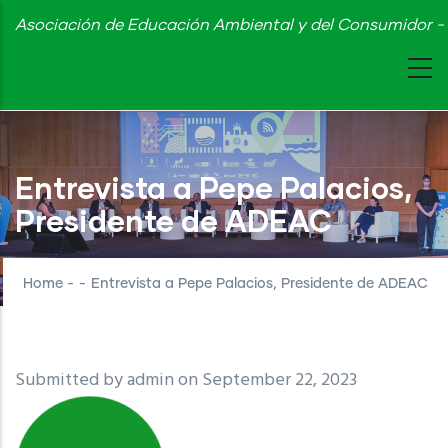
Skip
Asociación de Educación Ambiental y del Consumidor - 
to
main
content
Entrevista a Pepe Palacios,
Presidente de ADEAC
Home
-
-
Entrevista a Pepe Palacios, Presidente de ADEAC
Submitted by
admin
on September 22, 2023