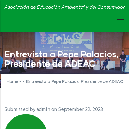
Skip
Asociación de Educación Ambiental y del Consumidor - 
to
main
content
Entrevista a Pepe Palacios,
Presidente de ADEAC
Home
-
-
Entrevista a Pepe Palacios, Presidente de ADEAC
Submitted by
admin
on September 22, 2023