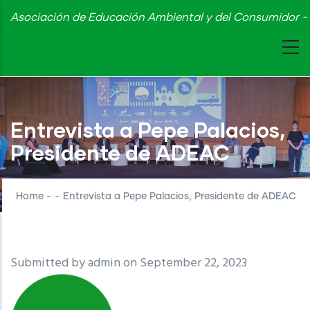
Skip
Asociación de Educación Ambiental y del Consumidor - 
to
main
content
Entrevista a Pepe Palacios,
Presidente de ADEAC
Home
-
-
Entrevista a Pepe Palacios, Presidente de ADEAC
Submitted by
admin
on September 22, 2023