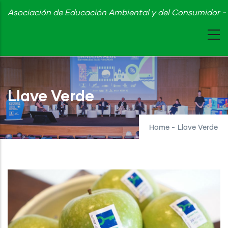
Skip
Asociación de Educación Ambiental y del Consumidor - 
to
main
content
Llave Verde
Home
-
Llave Verde