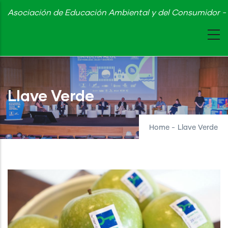
Skip
Asociación de Educación Ambiental y del Consumidor - 
to
main
content
Llave Verde
Home
-
Llave Verde