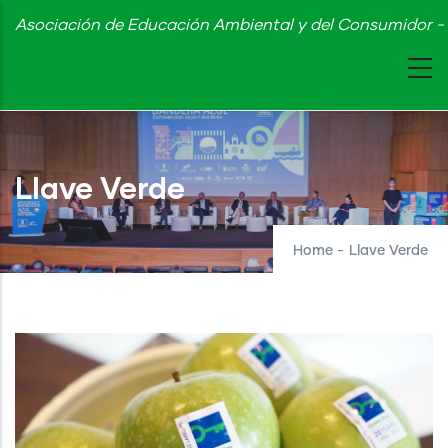
Skip
Asociación de Educación Ambiental y del Consumidor - 
to
main
content
Llave Verde
Home
-
Llave Verde