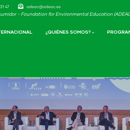
31 47
adeac@adeac.es
umidor - Foundation for Environmental Education (ADEAC-
NTERNACIONAL
¿QUIÉNES SOMOS?
PROGRAM