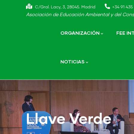
Skip
C/Gral. Lacy, 3, 28045. Madrid
+34 91 435 
to
Asociación de Educación Ambiental y del Cons
main
Main
navigation
content
ORGANIZACIÓN
FEE I
NOTICIAS
Llave Verde