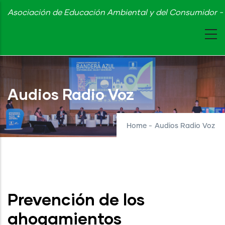
Skip
Asociación de Educación Ambiental y del Consumidor - 
to
main
content
Audios Radio Voz
Home
-
Audios Radio Voz
Prevención de los
ahogamientos