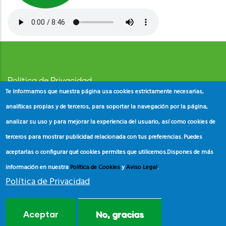
Política de Privacidad
Te informamos que nuestra página usa cookies estrictamente necesarias,
Aviso Legal
analíticas propias y de terceros, para soportar la navegación por la página,
analizar su uso y para mejorar la experiencia del usuario, así como cookies de
Política de Cookies
terceros para mostrar publicidad relacionada con tus preferencias. Puedes
aceptarlas o configurar qué cookies permites que utilicemos.
Dispones de más
información en nuestra
Política de Cookies
y
Aviso Legal
.
Política de Privacidad
© Copyright
ADEAC
2023. All Rights Reserved.
Aceptar
No, gracias