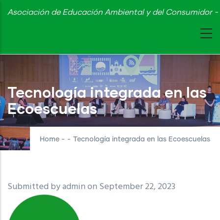
Skip
Asociación de Educación Ambiental y del Consumidor - 
to
main
content
Tecnología integrada en las
Ecoescuelas
Home
-
-
Tecnología integrada en las Ecoescuelas
Submitted by
admin
on September 22, 2023