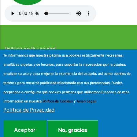
Política de Privacidad
Te informamos que nuestra página usa cookies estrictamente necesarias,
Aviso Legal
analíticas propias y de terceros, para soportar la navegación por la página,
analizar su uso y para mejorar la experiencia del usuario, así como cookies de
Política de Cookies
terceros para mostrar publicidad relacionada con tus preferencias. Puedes
aceptarlas o configurar qué cookies permites que utilicemos.
Dispones de más
información en nuestra
Política de Cookies
y
Aviso Legal
.
Política de Privacidad
© Copyright
ADEAC
2023. All Rights Reserved.
Aceptar
No, gracias