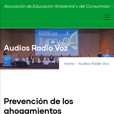
Skip
Asociación de Educación Ambiental y del Consumidor - 
to
main
content
Audios Radio Voz
Home
-
Audios Radio Voz
Prevención de los
ahogamientos