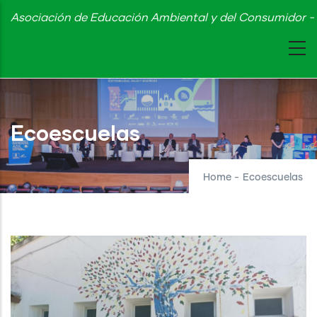
Skip
Asociación de Educación Ambiental y del Consumidor - 
to
main
content
Ecoescuelas
Home
-
Ecoescuelas