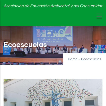
Skip
Asociación de Educación Ambiental y del Consumidor - 
to
main
content
Ecoescuelas
Home
-
Ecoescuelas