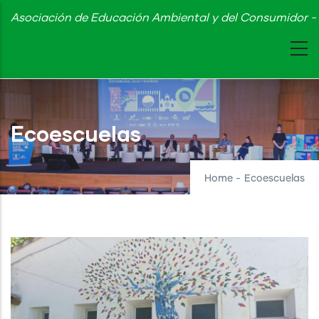
Skip
Asociación de Educación Ambiental y del Consumidor - 
to
main
content
Ecoescuelas
Home
-
Ecoescuelas