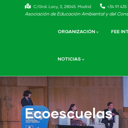
Skip
C/Gral. Lacy, 3, 28045. Madrid
+34 91 435 
to
Asociación de Educación Ambiental y del Cons
main
Main
navigation
content
ORGANIZACIÓN
FEE I
NOTICIAS
Ecoescuelas