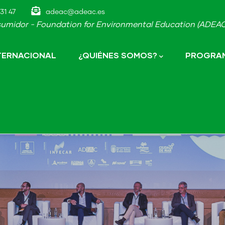
31 47
adeac@adeac.es
umidor - Foundation for Environmental Education (ADEAC-
NTERNACIONAL
¿QUIÉNES SOMOS?
PROGRAM