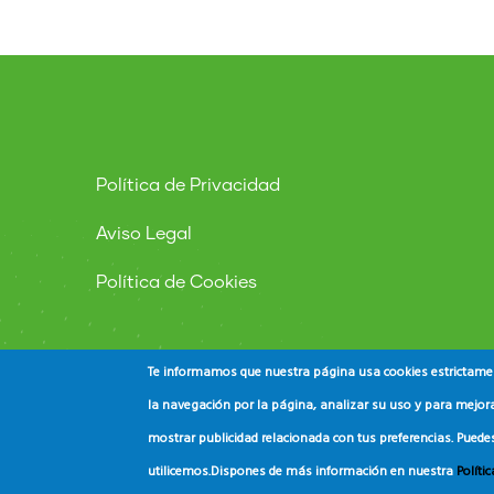
Política de Privacidad
Aviso Legal
Política de Cookies
Te informamos que nuestra página usa cookies estrictament
la navegación por la página, analizar su uso y para mejora
mostrar publicidad relacionada con tus preferencias. Puede
© Copyright
ADEAC
2023. All Rights Reserved.
utilicemos.
Dispones de más información en nuestra
Políti