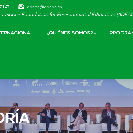
31 47
adeac@adeac.es
umidor - Foundation for Environmental Education (ADEAC-
NTERNACIONAL
¿QUIÉNES SOMOS?
PROGRAM
ORÍA