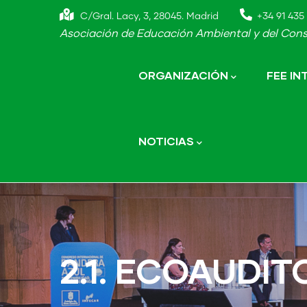
Skip
C/Gral. Lacy, 3, 28045. Madrid
+34 91 435 
to
Asociación de Educación Ambiental y del Cons
main
Main
navigation
content
ORGANIZACIÓN
FEE I
NOTICIAS
2.1. ECOAUDIT