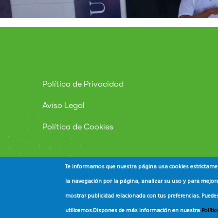
Política de Privacidad
Aviso Legal
Política de Cookies
Te informamos que nuestra página usa cookies estrictament
la navegación por la página, analizar su uso y para mejora
mostrar publicidad relacionada con tus preferencias. Puede
© Copyright
ADEAC
2023. All Rights Reserved.
utilicemos.
Dispones de más información en nuestra
Políti