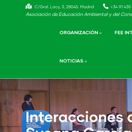
Skip
C/Gral. Lacy, 3, 28045. Madrid
+34 91 435 
to
Asociación de Educación Ambiental y del Cons
main
Main
navigation
content
ORGANIZACIÓN
FEE I
NOTICIAS
Interacciones