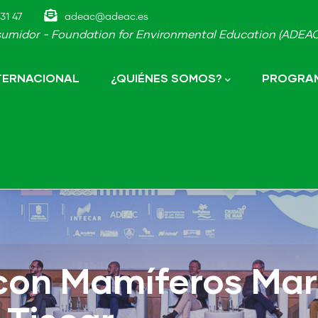
31 47
adeac@adeac.es
umidor - Foundation for Environmental Education (ADEAC-
NTERNACIONAL
¿QUIÉNES SOMOS?
PROGRAM
 con Mamíferos Mar