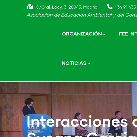
Skip
C/Gral. Lacy, 3, 28045. Madrid
+34 91 435 
to
Asociación de Educación Ambiental y del Cons
main
Main
navigation
content
ORGANIZACIÓN
FEE I
NOTICIAS
Interacciones