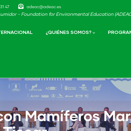
31 47
adeac@adeac.es
umidor - Foundation for Environmental Education (ADEAC-
NTERNACIONAL
¿QUIÉNES SOMOS?
PROGRAM
 con Mamíferos Mar