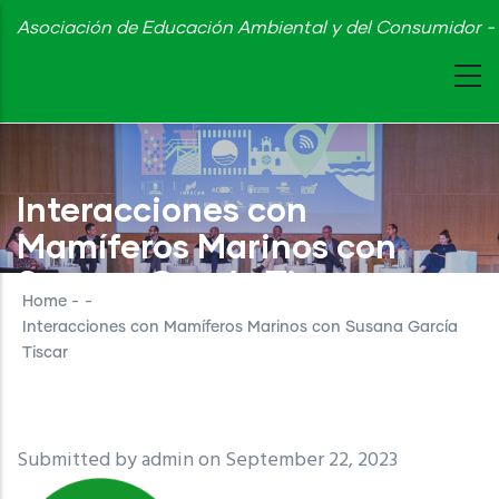
Skip
Asociación de Educación Ambiental y del Consumidor - 
to
main
content
Interacciones con
Mamíferos Marinos con
Susana García Tiscar
Home
-
-
Interacciones con Mamíferos Marinos con Susana García
Tiscar
Submitted by
admin
on September 22, 2023