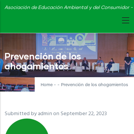
Skip
Asociación de Educación Ambiental y del Consumidor - 
to
main
content
Prevención de los
ahogamientos
Home
-
-
Prevención de los ahogamientos
Submitted by
admin
on September 22, 2023