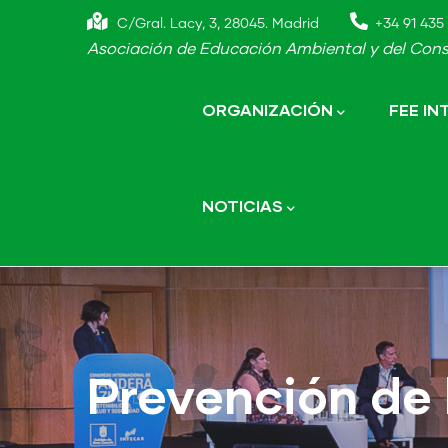
Skip
C/Gral. Lacy, 3, 28045. Madrid
+34 91 435 
to
Asociación de Educación Ambiental y del Cons
main
Main
navigation
content
ORGANIZACIÓN
FEE I
NOTICIAS
Prevención de