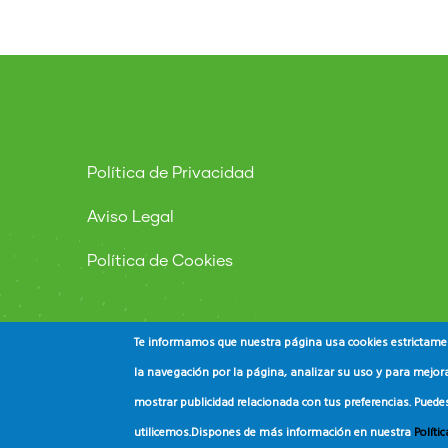
Política de Privacidad
Aviso Legal
Política de Cookies
Te informamos que nuestra página usa cookies estrictament
la navegación por la página, analizar su uso y para mejora
mostrar publicidad relacionada con tus preferencias. Puede
© Copyright
ADEAC
2023. All Rights Reserved.
utilicemos.
Dispones de más información en nuestra
Políti