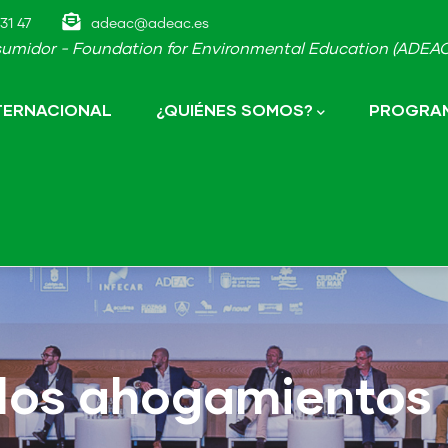
31 47
adeac@adeac.es
umidor - Foundation for Environmental Education (ADEAC-
NTERNACIONAL
¿QUIÉNES SOMOS?
PROGRAM
 los ahogamientos