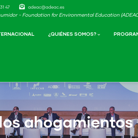
31 47
adeac@adeac.es
umidor - Foundation for Environmental Education (ADEAC-
NTERNACIONAL
¿QUIÉNES SOMOS?
PROGRAM
 los ahogamientos