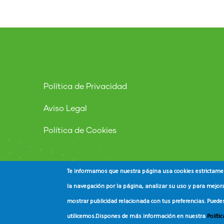
Política de Privacidad
Aviso Legal
Política de Cookies
Te informamos que nuestra página usa cookies estrictament
la navegación por la página, analizar su uso y para mejora
mostrar publicidad relacionada con tus preferencias. Puede
© Copyright
ADEAC
2023. All Rights Reserved.
utilicemos.
Dispones de más información en nuestra
Políti