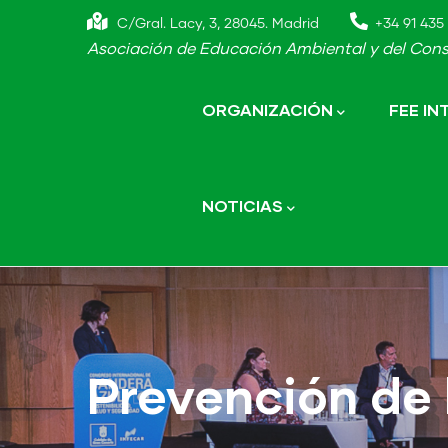
Skip
C/Gral. Lacy, 3, 28045. Madrid
+34 91 435 
to
Asociación de Educación Ambiental y del Cons
main
Main
navigation
content
ORGANIZACIÓN
FEE I
NOTICIAS
Prevención de