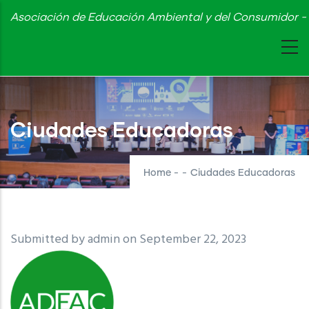
Skip
Asociación de Educación Ambiental y del Consumidor - 
to
main
content
Ciudades Educadoras
Home
-
-
Ciudades Educadoras
Submitted by
admin
on September 22, 2023