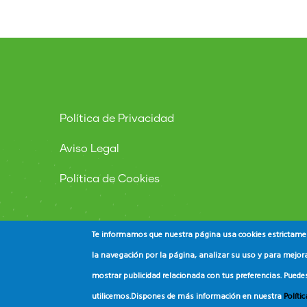
Política de Privacidad
Aviso Legal
Política de Cookies
Te informamos que nuestra página usa cookies estrictament
la navegación por la página, analizar su uso y para mejora
mostrar publicidad relacionada con tus preferencias. Puede
© Copyright
ADEAC
2023. All Rights Reserved.
utilicemos.
Dispones de más información en nuestra
Políti