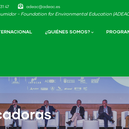
31 47
adeac@adeac.es
umidor - Foundation for Environmental Education (ADEAC-
NTERNACIONAL
¿QUIÉNES SOMOS?
PROGRAM
cadoras