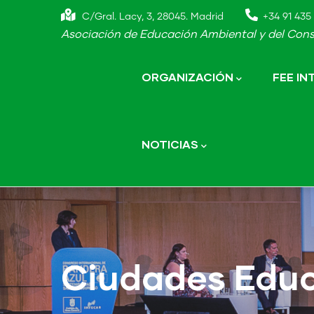
Skip
C/Gral. Lacy, 3, 28045. Madrid
+34 91 435 
to
Asociación de Educación Ambiental y del Cons
main
Main
navigation
content
ORGANIZACIÓN
FEE I
NOTICIAS
Ciudades Edu