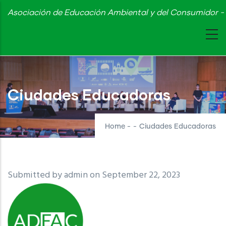
Skip
Asociación de Educación Ambiental y del Consumidor - 
to
main
content
Ciudades Educadoras
Home
-
-
Ciudades Educadoras
Submitted by
admin
on September 22, 2023