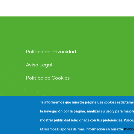
Política de Privacidad
Aviso Legal
Política de Cookies
Te informamos que nuestra página usa cookies estrictament
la navegación por la página, analizar su uso y para mejora
mostrar publicidad relacionada con tus preferencias. Puede
© Copyright
ADEAC
2023. All Rights Reserved.
utilicemos.
Dispones de más información en nuestra
Políti