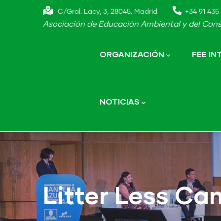
Skip
C/Gral. Lacy, 3, 28045. Madrid
+34 91 435 
to
Asociación de Educación Ambiental y del Cons
main
Main
navigation
content
ORGANIZACIÓN
FEE I
NOTICIAS
Litter Less C