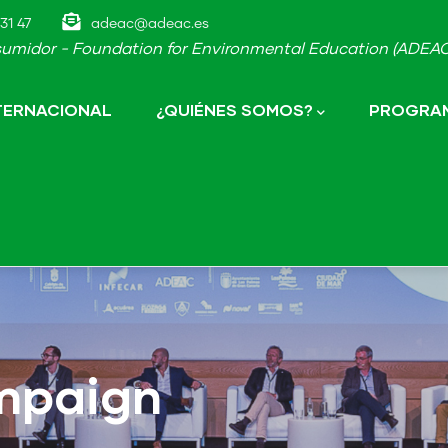
31 47
adeac@adeac.es
umidor - Foundation for Environmental Education (ADEAC-
NTERNACIONAL
¿QUIÉNES SOMOS?
PROGRAM
ampaign