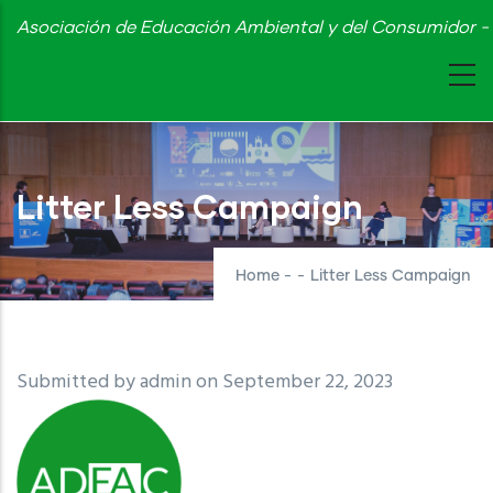
Skip
Asociación de Educación Ambiental y del Consumidor - 
to
main
content
Litter Less Campaign
Home
-
-
Litter Less Campaign
Submitted by
admin
on September 22, 2023