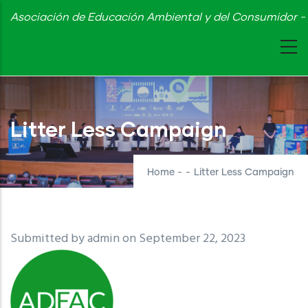
Skip
Asociación de Educación Ambiental y del Consumidor - 
to
main
content
Litter Less Campaign
Home
-
-
Litter Less Campaign
Submitted by
admin
on September 22, 2023