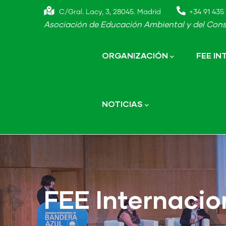
Skip
C/Gral. Lacy, 3, 28045. Madrid
+34 91 435 
to
Asociación de Educación Ambiental y del Cons
main
Main
navigation
content
ORGANIZACIÓN
FEE I
NOTICIAS
FEE Internacio