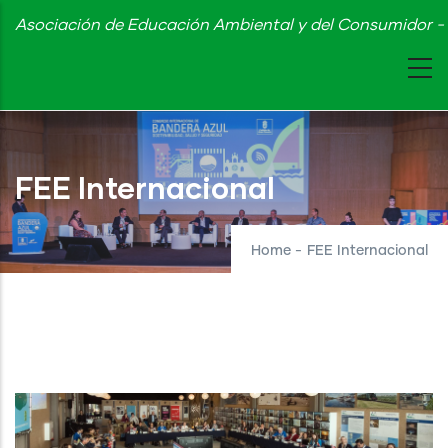
Skip
Asociación de Educación Ambiental y del Consumidor - 
to
main
content
FEE Internacional
Home
-
FEE Internacional