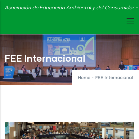
Skip
Asociación de Educación Ambiental y del Consumidor - 
to
main
content
FEE Internacional
Home
-
FEE Internacional