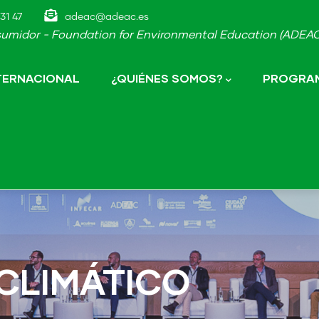
31 47
adeac@adeac.es
umidor - Foundation for Environmental Education (ADEAC-
NTERNACIONAL
¿QUIÉNES SOMOS?
PROGRAM
 CLIMÁTICO