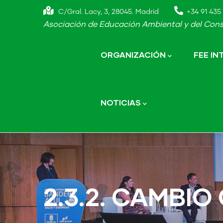
Skip
C/Gral. Lacy, 3, 28045. Madrid
+34 91 435 
to
Asociación de Educación Ambiental y del Cons
main
Main
navigation
content
ORGANIZACIÓN
FEE I
NOTICIAS
2.3.2. CAMBIO