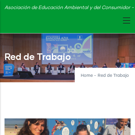
Skip
Asociación de Educación Ambiental y del Consumidor - 
to
main
content
Red de Trabajo
Home
-
Red de Trabajo