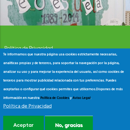
Política de Privacidad
Te informamos que nuestra página usa cookies estrictamente necesarias,
Aviso Legal
analíticas propias y de terceros, para soportar la navegación por la página,
analizar su uso y para mejorar la experiencia del usuario, así como cookies de
Política de Cookies
terceros para mostrar publicidad relacionada con tus preferencias. Puedes
aceptarlas o configurar qué cookies permites que utilicemos.
Dispones de más
información en nuestra
Política de Cookies
y
Aviso Legal
.
Política de Privacidad
© Copyright
ADEAC
2023. All Rights Reserved.
Aceptar
No, gracias