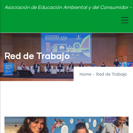
Skip
Asociación de Educación Ambiental y del Consumidor - 
to
main
content
Red de Trabajo
Home
-
Red de Trabajo