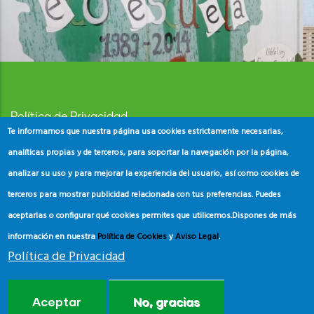
Política de Privacidad
Te informamos que nuestra página usa cookies estrictamente necesarias,
Aviso Legal
analíticas propias y de terceros, para soportar la navegación por la página,
analizar su uso y para mejorar la experiencia del usuario, así como cookies de
Política de Cookies
terceros para mostrar publicidad relacionada con tus preferencias. Puedes
aceptarlas o configurar qué cookies permites que utilicemos.
Dispones de más
información en nuestra
Política de Cookies
y
Aviso Legal
.
Política de Privacidad
© Copyright
ADEAC
2023. All Rights Reserved.
Aceptar
No, gracias