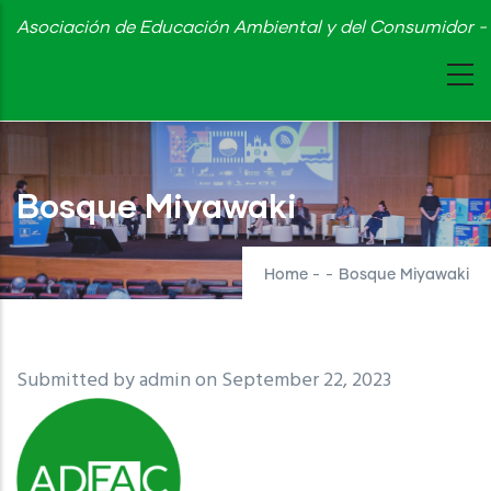
Skip
Asociación de Educación Ambiental y del Consumidor - 
to
main
content
Bosque Miyawaki
Home
-
-
Bosque Miyawaki
Submitted by
admin
on September 22, 2023