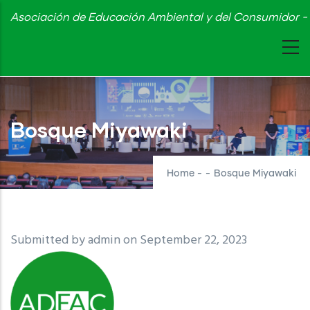
Skip
Asociación de Educación Ambiental y del Consumidor - 
to
main
content
Bosque Miyawaki
Home
-
-
Bosque Miyawaki
Submitted by
admin
on September 22, 2023