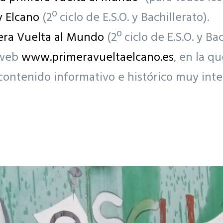
y Elcano
(2º ciclo de E.S.O. y Bachillerato).
mera Vuelta al Mundo
(2º ciclo de E.S.O. y Bac
 web
www.primeravueltaelcano.es
, en la q
contenido informativo e histórico muy inte