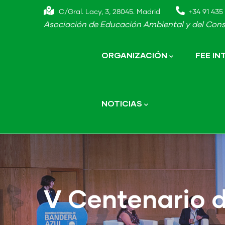
Skip
C/Gral. Lacy, 3, 28045. Madrid
+34 91 435 
to
Asociación de Educación Ambiental y del Cons
main
Main
navigation
content
ORGANIZACIÓN
FEE I
NOTICIAS
V Centenario d