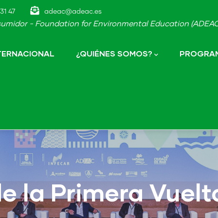
31 47
adeac@adeac.es
umidor - Foundation for Environmental Education (ADEAC-
NTERNACIONAL
¿QUIÉNES SOMOS?
PROGRAM
e la Primera Vuel