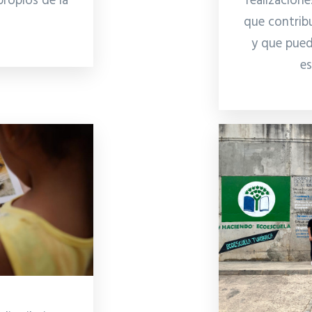
realizacion
ropios de la
que contrib
y que pued
es