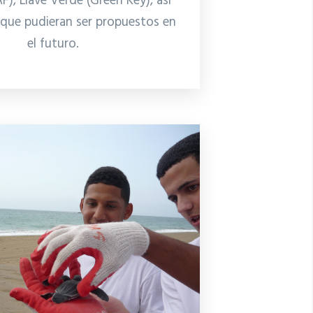
F), Llave Verde (Green Key), así
que pudieran ser propuestos en
el futuro.