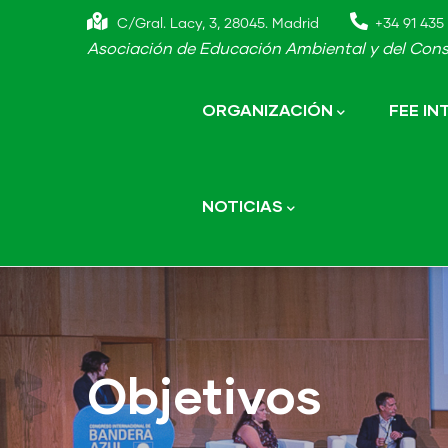
Skip
C/Gral. Lacy, 3, 28045. Madrid
+34 91 435 
to
Asociación de Educación Ambiental y del Cons
main
Main
navigation
content
ORGANIZACIÓN
FEE I
NOTICIAS
Objetivos