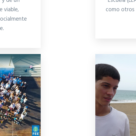
Escuela (LEA
 y de un
como otros 
 viable,
socialmente
le.