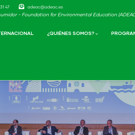
31 47
adeac@adeac.es
umidor - Foundation for Environmental Education (ADEAC-
NTERNACIONAL
¿QUIÉNES SOMOS?
PROGRAM