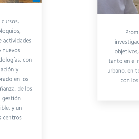
 cursos,
oloquios,
Promo
e actividades
investiga
o nuevos
objetivos
dologías, con
tanto en el 
mación y
urbano, en t
rado en los
con los
eñanza, de los
a gestión
ible, y un
s centros