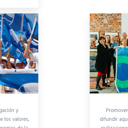
Promover,
gación y
difundir aqu
e los valores,