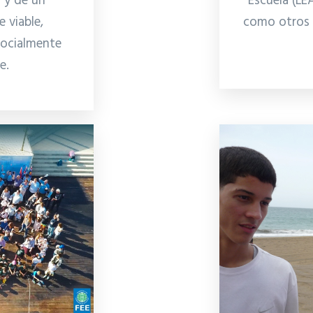
Escuela (LEA
 y de un
como otros 
 viable,
socialmente
le.