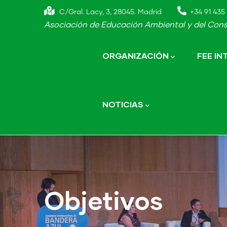
Skip
C/Gral. Lacy, 3, 28045. Madrid
+34 91 435 
to
Asociación de Educación Ambiental y del Cons
main
Main
navigation
content
ORGANIZACIÓN
FEE I
NOTICIAS
Objetivos