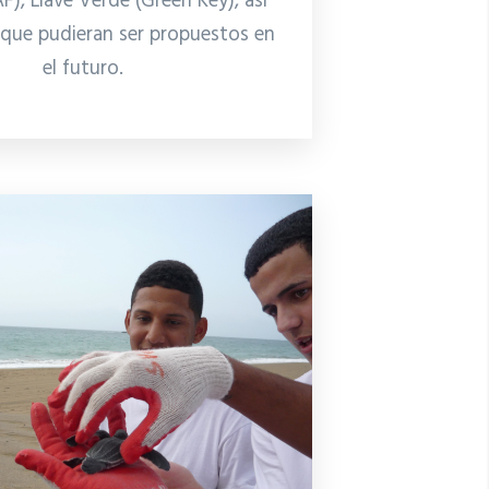
F), Llave Verde (Green Key), así
que pudieran ser propuestos en
el futuro.