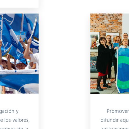
Promover,
gación y
difundir aqu
e los valores,