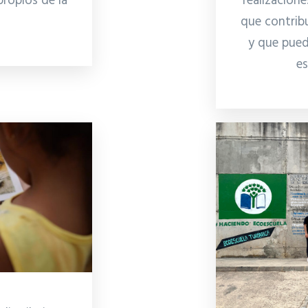
realizacion
ropios de la
que contrib
y que pued
es