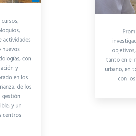
 cursos,
oloquios,
Promo
e actividades
investiga
o nuevos
objetivos
dologías, con
tanto en el 
mación y
urbano, en t
rado en los
con los
eñanza, de los
a gestión
ible, y un
s centros