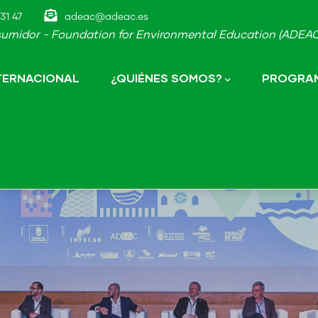
31 47
adeac@adeac.es
umidor - Foundation for Environmental Education (ADEAC-
NTERNACIONAL
¿QUIÉNES SOMOS?
PROGRAM