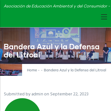
Skip
Asociación de Educación Ambiental y del Consumidor - 
to
main
content
Bandera Azul y la Defensa
del Litroal
Home
-
-
Bandera Azul y la Defensa del Litroal
Submitted by
admin
on September 22, 2023