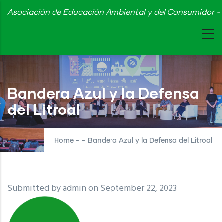
Skip
Asociación de Educación Ambiental y del Consumidor - 
to
main
content
Bandera Azul y la Defensa
del Litroal
Home
-
-
Bandera Azul y la Defensa del Litroal
Submitted by
admin
on September 22, 2023