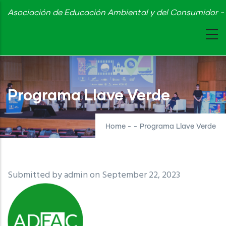
Skip
Asociación de Educación Ambiental y del Consumidor - 
to
main
content
Programa Llave Verde
Home
-
-
Programa Llave Verde
Submitted by
admin
on September 22, 2023